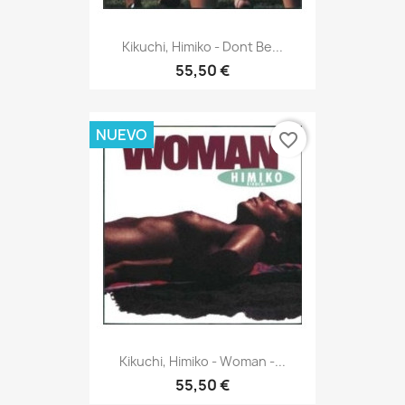
Kikuchi, Himiko - Dont Be...
55,50 €
NUEVO
favorite_border
Kikuchi, Himiko - Woman -...
55,50 €