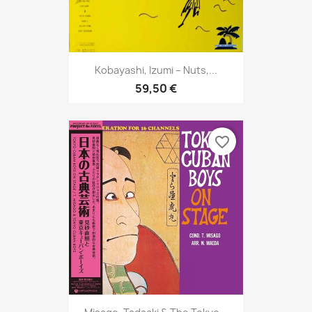
Kobayashi, Izumi – Nuts,...
59,50 €
favorite_border