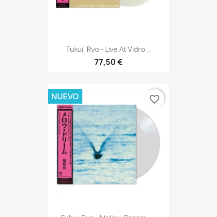
Fukui, Ryo - Live At Vidro...
77,50 €
NUEVO
favorite_border