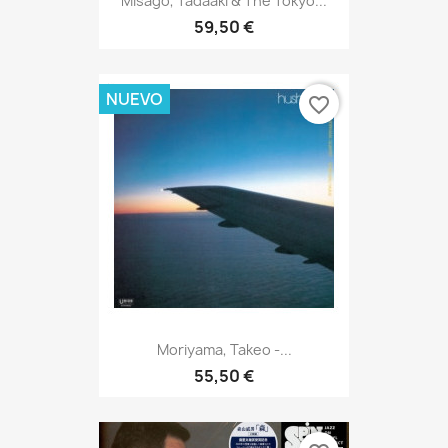
Misago, Tadaaki & The Tokyo...
59,50 €
NUEVO
favorite_border
Moriyama, Takeo -...
55,50 €