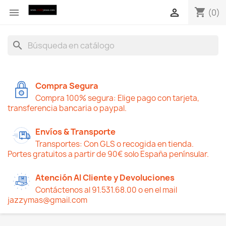
shopping_cart


(0)
search
Compra Segura
Compra 100% segura: Elige pago con tarjeta,
transferencia bancaria o paypal.
Envíos & Transporte
Transportes: Con GLS o recogida en tienda.
Portes gratuitos a partir de 90€ solo España penínsular.
Atención Al Cliente y Devoluciones
Contáctenos al 91.531.68.00 o en el mail
jazzymas@gmail.com