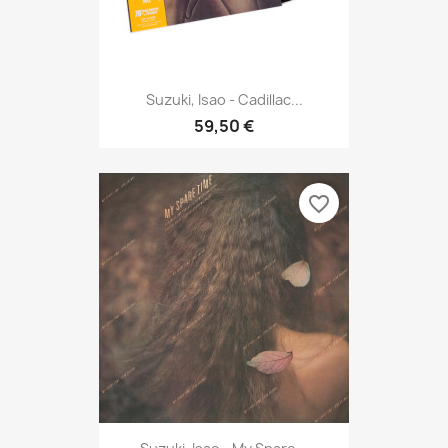
Suzuki, Isao - Cadillac...
59,50 €
favorite_border