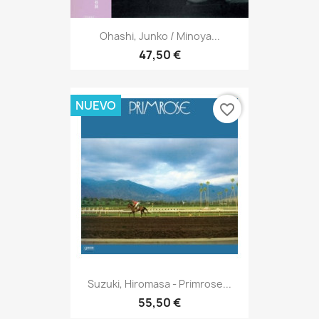
Ohashi, Junko / Minoya...
47,50 €
NUEVO
favorite_border
Suzuki, Hiromasa - Primrose...
55,50 €