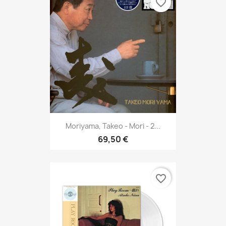
favorite_border
Moriyama, Takeo - Mori - 2...
69,50 €
favorite_border