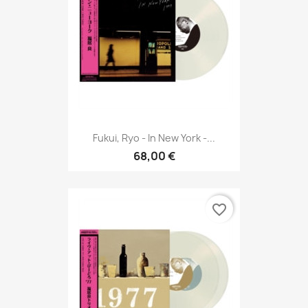
Fukui, Ryo - In New York -...
68,00 €
favorite_border