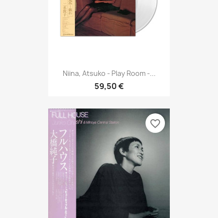
Niina, Atsuko - Play Room -...
59,50 €
favorite_border