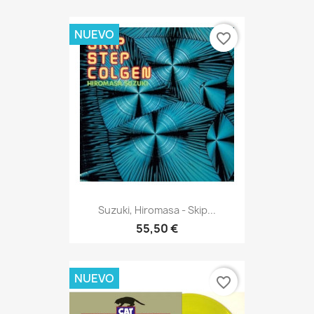
NUEVO
favorite_border
Suzuki, Hiromasa - Skip...
55,50 €
NUEVO
favorite_border