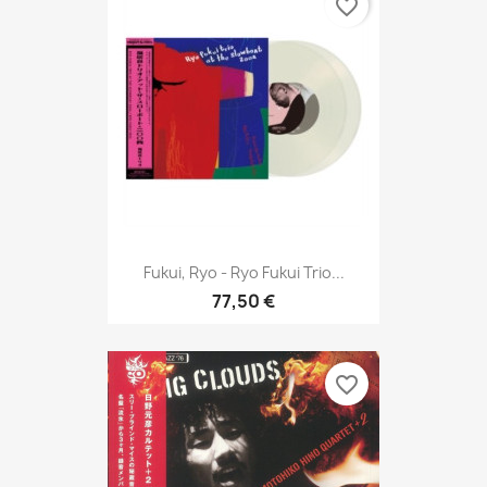
favorite_border
Fukui, Ryo - Ryo Fukui Trio...
77,50 €
favorite_border