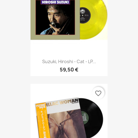
Suzuki, Hiroshi - Cat - LP...
59,50 €
favorite_border