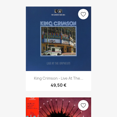
favorite_border
King Crimson - Live At The...
49,50 €
favorite_border