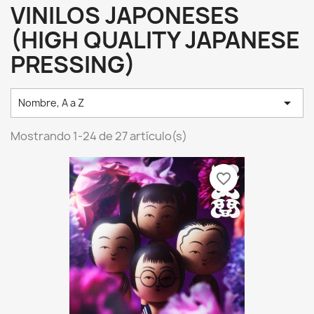
VINILOS JAPONESES
(HIGH QUALITY JAPANESE
PRESSING)

Nombre, A a Z
Mostrando 1-24 de 27 artículo(s)
favorite_border