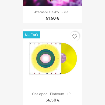
Atarashii Gakko ! - Ma...
51,50 €
NUEVO
favorite_border
Casiopea - Platinum - LP...
56,50 €