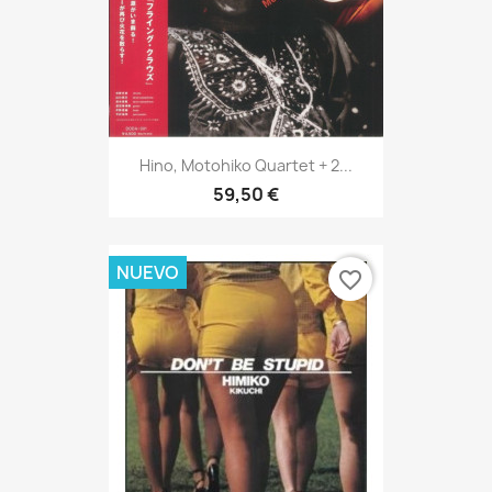
Hino, Motohiko Quartet + 2...
59,50 €
NUEVO
favorite_border