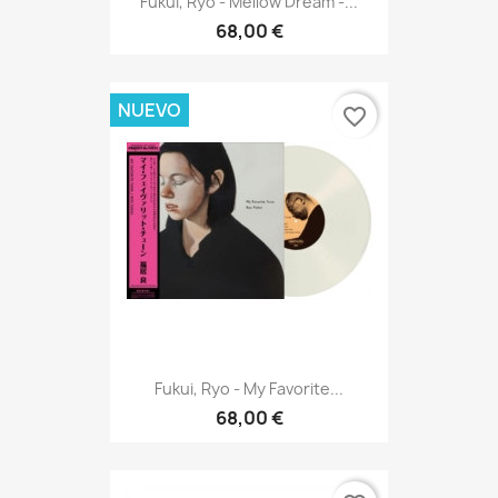
Fukui, Ryo - Mellow Dream -...
68,00 €
NUEVO
favorite_border
Fukui, Ryo - My Favorite...
68,00 €