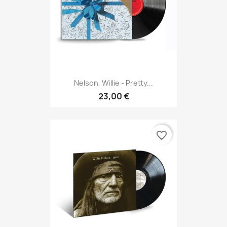
Nelson, Willie - Pretty...
23,00 €
favorite_border