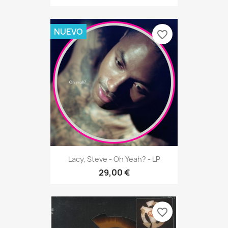
NUEVO
favorite_border
Lacy, Steve - Oh Yeah? - LP
29,00 €
favorite_border