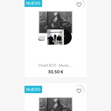
NUEVO
favorite_border
Charli XCX - Music,...
30,50 €
NUEVO
favorite_border