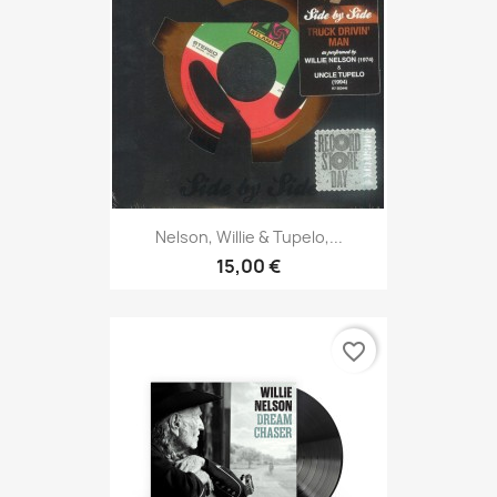
Nelson, Willie & Tupelo,...
15,00 €
favorite_border