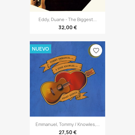
Eddy, Duane - The Biggest...
32,00 €
NUEVO
favorite_border
Emmanuel, Tommy / Knowles,...
27,50 €