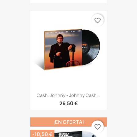
favorite_border
Cash, Johnny - Johnny Cash...
26,50 €
¡EN OFERTA!
favorite_border
-10,50 €