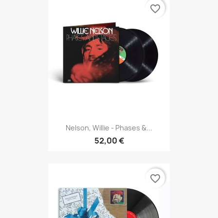
favorite_border
Nelson, Willie - Phases &...
52,00 €
favorite_border