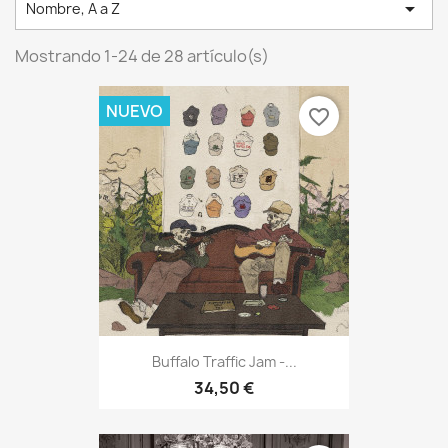

Nombre, A a Z
Mostrando 1-24 de 28 artículo(s)
NUEVO
favorite_border
Buffalo Traffic Jam -...
34,50 €