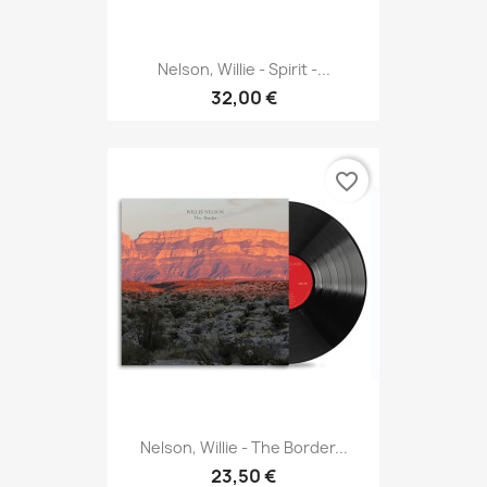
Nelson, Willie - Spirit -...
32,00 €
favorite_border
Nelson, Willie - The Border...
23,50 €