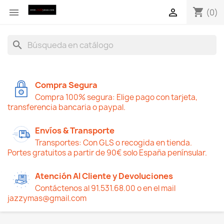
shopping_cart


(0)
search
Compra Segura
Compra 100% segura: Elige pago con tarjeta,
transferencia bancaria o paypal.
Envíos & Transporte
Transportes: Con GLS o recogida en tienda.
Portes gratuitos a partir de 90€ solo España penínsular.
Atención Al Cliente y Devoluciones
Contáctenos al 91.531.68.00 o en el mail
jazzymas@gmail.com