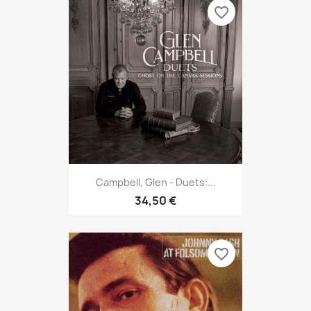
favorite_border
Campbell, Glen - Duets:...
34,50 €
favorite_border