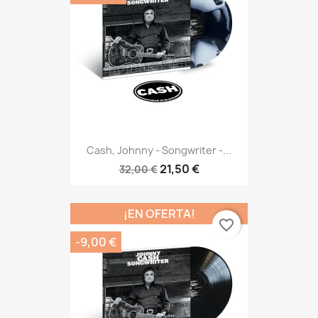
Cash, Johnny - Songwriter -...
21,50 €
32,00 €
¡EN OFERTA!
favorite_border
-9,00 €