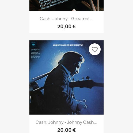
Cash, Johnny - Greatest...
20,00 €
favorite_border
Cash, Johnny - Johnny Cash...
20,00 €