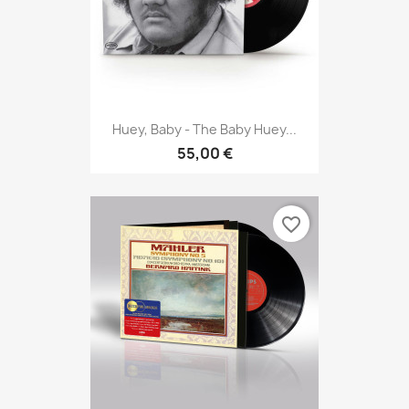
Huey, Baby - The Baby Huey...
55,00 €
favorite_border