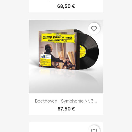
68,50 €
favorite_border
Beethoven - Symphonie Nr. 3...
67,50 €
favorite_border