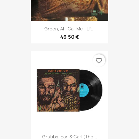
Green, Al - Call Me - LP...
46,50 €
favorite_border
Grubbs, Earl & Carl (The...