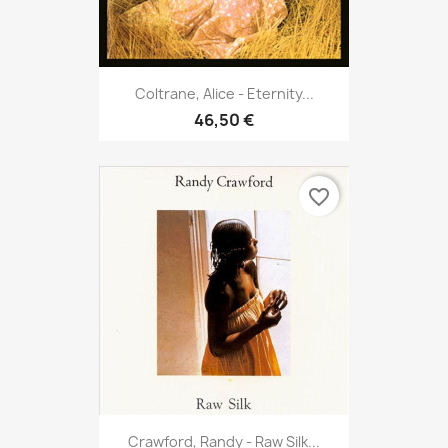
Coltrane, Alice - Eternity...
46,50 €
favorite_border
Crawford, Randy - Raw Silk...