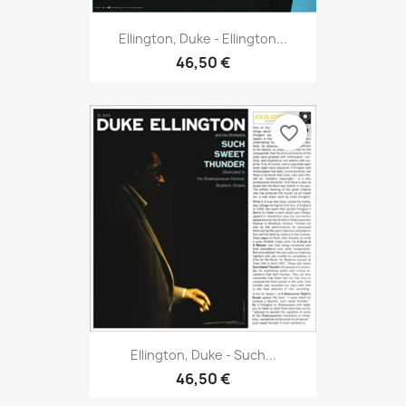
Ellington, Duke - Ellington...
46,50 €
favorite_border
Ellington, Duke - Such...
46,50 €