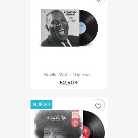
Howlin' Wolf - The Real...
52,50 €
NUEVO
favorite_border