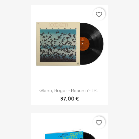
favorite_border
Glenn, Roger - Reachin'- LP...
37,00 €
favorite_border