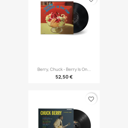
Berry, Chuck - Berry Is On...
52,50 €
favorite_border