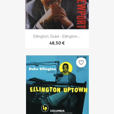
Ellington, Duke - Ellington...
48,50 €
favorite_border