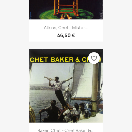
Atkins, Chet - Mister...
46,50 €
favorite_border
Baker, Chet - Chet Baker &...