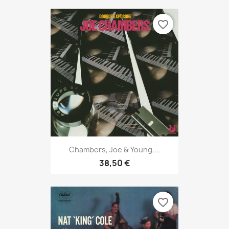
favorite_border
Chambers, Joe & Young,...
38,50 €
favorite_border