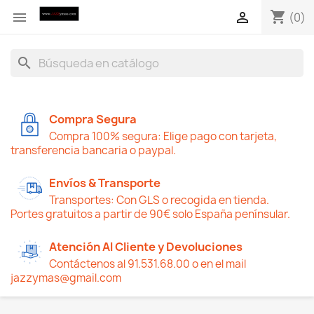
shopping_cart


(0)
search
Compra Segura
Compra 100% segura: Elige pago con tarjeta,
transferencia bancaria o paypal.
Envíos & Transporte
Transportes: Con GLS o recogida en tienda.
Portes gratuitos a partir de 90€ solo España penínsular.
Atención Al Cliente y Devoluciones
Contáctenos al 91.531.68.00 o en el mail
jazzymas@gmail.com