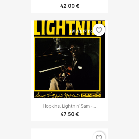
42,00 €
favorite_border
Hopkins, Lightnin' Sam -...
47,50 €
favorite_border