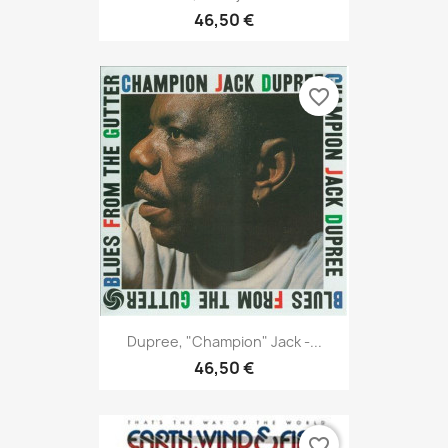
46,50 €
favorite_border
Dupree, "Champion" Jack -...
46,50 €
favorite_border