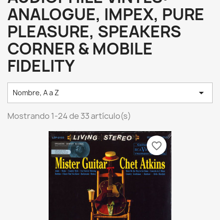
ANALOGUE, IMPEX, PURE
PLEASURE, SPEAKERS
CORNER & MOBILE
FIDELITY

Nombre, A a Z
Mostrando 1-24 de 33 artículo(s)
favorite_border