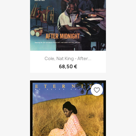
Cole, Nat King - After...
68,50 €
favorite_border