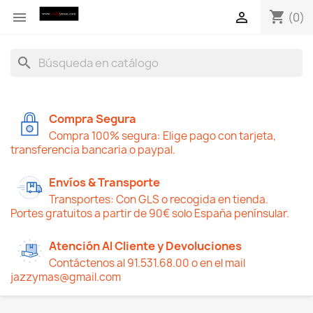
shopping_cart


(0)
search
Compra Segura
Compra 100% segura: Elige pago con tarjeta,
transferencia bancaria o paypal.
Envíos & Transporte
Transportes: Con GLS o recogida en tienda.
Portes gratuitos a partir de 90€ solo España penínsular.
Atención Al Cliente y Devoluciones
Contáctenos al 91.531.68.00 o en el mail
jazzymas@gmail.com