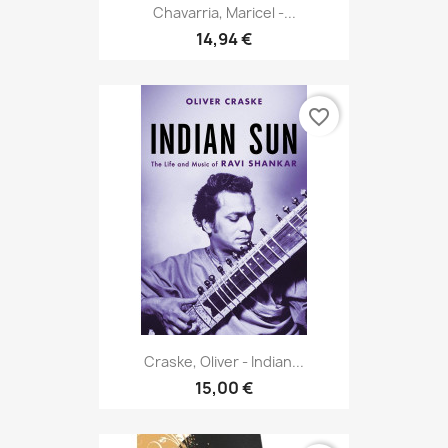
Chavarria, Maricel -...
14,94 €
favorite_border
Craske, Oliver - Indian...
15,00 €