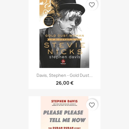
favorite_border
Davis, Stephen - Gold Dust...
26,00 €
favorite_border