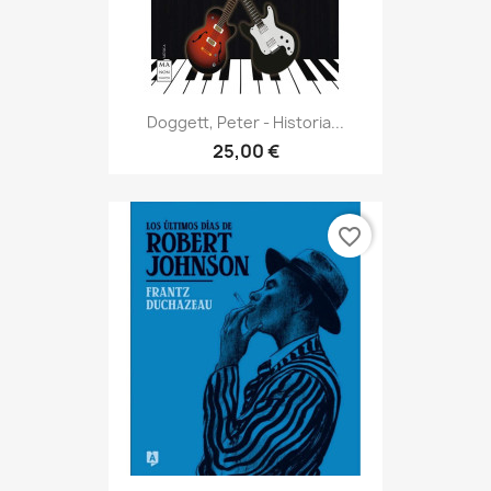
Doggett, Peter - Historia...
25,00 €
favorite_border