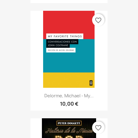
favorite_border
Delorme, Michael - My...
10,00 €
favorite_border