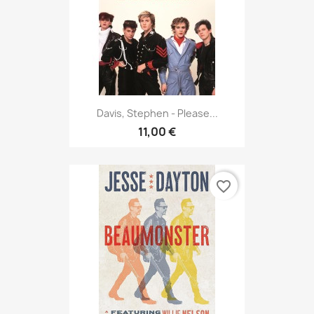
Davis, Stephen - Please...
11,00 €
favorite_border