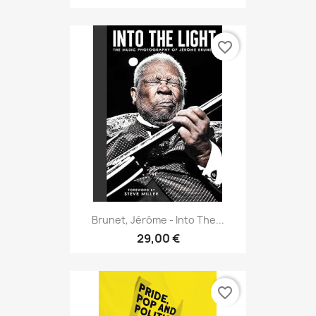
favorite_border
Brunet, Jérôme - Into The...
29,00 €
favorite_border