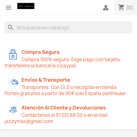
shopping_cart


(0)
search
Compra Segura
Compra 100% segura: Elige pago con tarjeta,
transferencia bancaria o paypal.
Envíos & Transporte
Transportes: Con GLS o recogida en tienda.
Portes gratuitos a partir de 90€ solo España penínsular.
Atención Al Cliente y Devoluciones
Contáctenos al 91.531.68.00 o en el mail
jazzymas@gmail.com