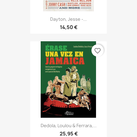
Dayton, Jesse -...
14,50 €
favorite_border
Dedola, Loulou & Ferrara,...
25,95 €