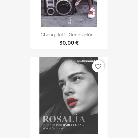
Chang, Jeff - Generación...
30,00 €
favorite_border