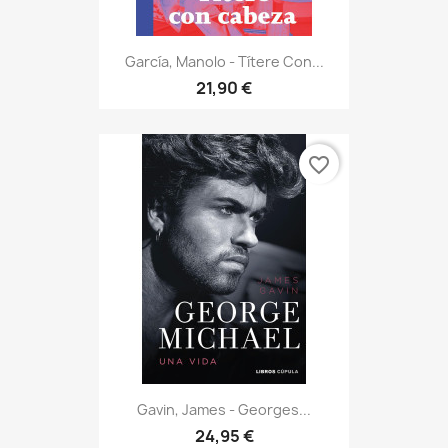
García, Manolo - Títere Con...
21,90 €
favorite_border
Gavin, James - Georges...
24,95 €