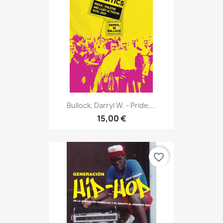
Bullock, Darryl W. - Pride,...
15,00 €
favorite_border