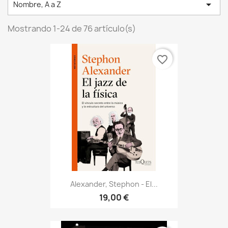

Nombre, A a Z
Mostrando 1-24 de 76 artículo(s)
favorite_border
Alexander, Stephon - El...
19,00 €