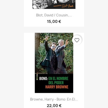
Blot, David / Cousin,...
15,00 €
favorite_border
Browne, Harry - Bono: En El...
22,00 €