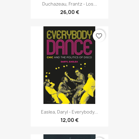
Duchazeau, Frantz - Los...
26,00 €
favorite_border
Easlea, Daryl - Everybody...
12,00 €