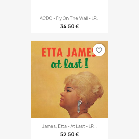
ACDC - Fly On The Wall - LP...
34,50 €
favorite_border
James, Etta - At Last - LP...
52,50 €