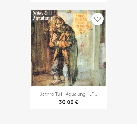
favorite_border
Jethro Tull - Aqualung - LP...
30,00 €