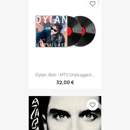
favorite_border
Dylan, Bob - MTV Unplugged...
32,00 €
favorite_border