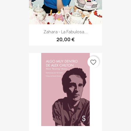
Zahara - La Fabulosa...
20,00 €
favorite_border