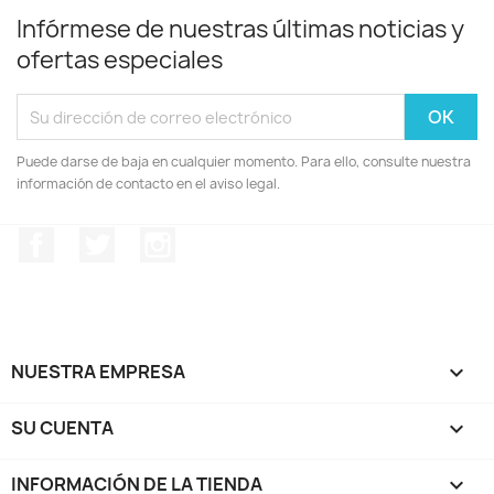
Infórmese de nuestras últimas noticias y
ofertas especiales
Puede darse de baja en cualquier momento. Para ello, consulte nuestra
información de contacto en el aviso legal.
Facebook
Twitter
Instagram
NUESTRA EMPRESA

SU CUENTA

INFORMACIÓN DE LA TIENDA
keyboard_arrow_down