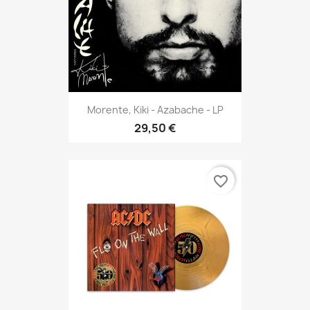
Morente, Kiki - Azabache - LP
29,50 €
favorite_border