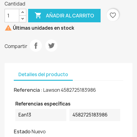
Cantidad

favorite_border
AÑADIR AL CARRITO

Últimas unidades en stock
Compartir
Detalles del producto
Referencia
: Lawson 4582725183986
Referencias específicas
Ean13
4582725183986
Estado
Nuevo