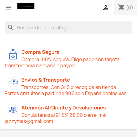
shopping_cart


(0)
search
Compra Segura
Compra 100% segura: Elige pago con tarjeta,
transferencia bancaria o paypal.
Envíos & Transporte
Transportes: Con GLS o recogida en tienda.
Portes gratuitos a partir de 90€ solo España penínsular.
Atención Al Cliente y Devoluciones
Contáctenos al 91.531.68.00 o en el mail
jazzymas@gmail.com