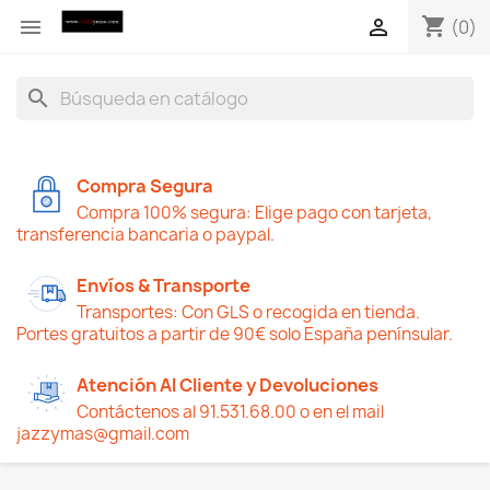
shopping_cart


(0)
search
Compra Segura
Compra 100% segura: Elige pago con tarjeta,
transferencia bancaria o paypal.
Envíos & Transporte
Transportes: Con GLS o recogida en tienda.
Portes gratuitos a partir de 90€ solo España penínsular.
Atención Al Cliente y Devoluciones
Contáctenos al 91.531.68.00 o en el mail
jazzymas@gmail.com