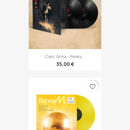
Calvi, Anna - Peaky...
35,00 €
favorite_border