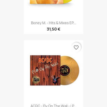
Boney M. - Hits & Mixes EP...
31,50 €
favorite_border
ACDC - Fly On The Wall - LP...