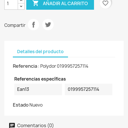

favorite_border
AÑADIR AL CARRITO
Compartir
Detalles del producto
Referencia
: Polydor 0199957257114
Referencias específicas
Ean13
0199957257114
Estado
Nuevo
Comentarios (0)