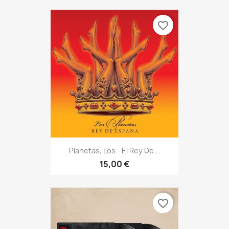
favorite_border
Planetas, Los - El Rey De...
15,00 €
favorite_border