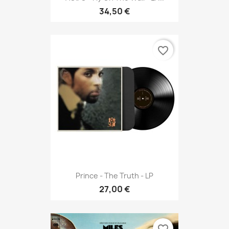
34,50 €
favorite_border
Prince - The Truth - LP
27,00 €
favorite_border