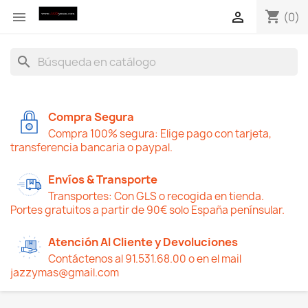
shopping_cart


(0)
search
Compra Segura
Compra 100% segura: Elige pago con tarjeta,
transferencia bancaria o paypal.
Envíos & Transporte
Transportes: Con GLS o recogida en tienda.
Portes gratuitos a partir de 90€ solo España penínsular.
Atención Al Cliente y Devoluciones
Contáctenos al 91.531.68.00 o en el mail
jazzymas@gmail.com