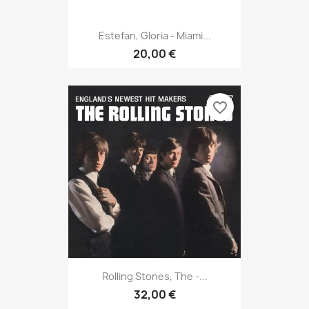
Estefan, Gloria - Miami...
20,00 €
favorite_border
Rolling Stones, The -...
32,00 €