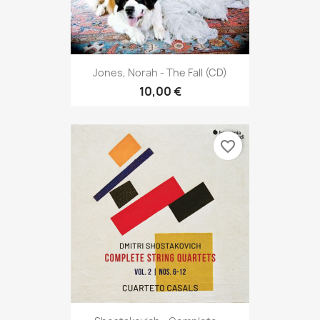
Jones, Norah - The Fall (CD)
10,00 €
favorite_border