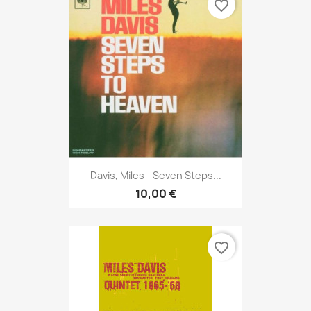
favorite_border
Davis, Miles - Seven Steps...
10,00 €
favorite_border