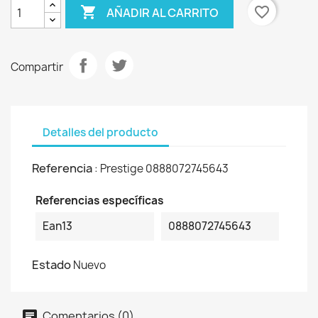

favorite_border
AÑADIR AL CARRITO
Compartir
Detalles del producto
Referencia
: Prestige 0888072745643
Referencias específicas
Ean13
0888072745643
Estado
Nuevo
Comentarios (0)