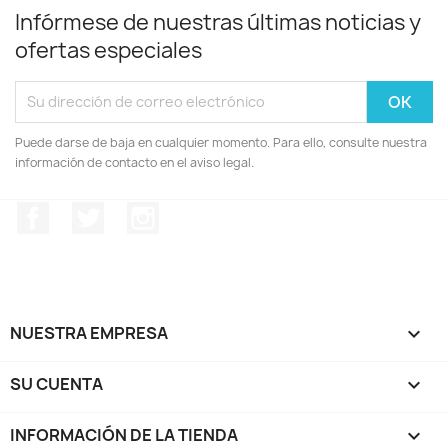
Infórmese de nuestras últimas noticias y
ofertas especiales
Puede darse de baja en cualquier momento. Para ello, consulte nuestra
información de contacto en el aviso legal.
Facebook
Twitter
Instagram
NUESTRA EMPRESA

SU CUENTA

INFORMACIÓN DE LA TIENDA
keyboard_arrow_down