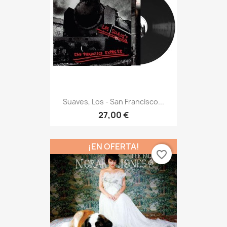
Suaves, Los - San Francisco...
27,00 €
¡EN OFERTA!
favorite_border