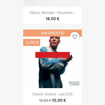
Vitous, Miroslav - Mountain...
18,00 €
¡EN OFERTA!
favorite_border
-2,00 €
Cohen, Avishai - Lyla (CD)
10,00 €
12,00 €