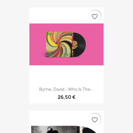
favorite_border
Byrne, David - Who Is The...
26,50 €
favorite_border