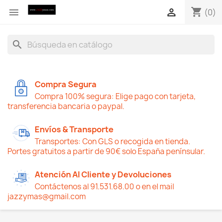
shopping_cart


(0)
search
Compra Segura
Compra 100% segura: Elige pago con tarjeta,
transferencia bancaria o paypal.
Envíos & Transporte
Transportes: Con GLS o recogida en tienda.
Portes gratuitos a partir de 90€ solo España penínsular.
Atención Al Cliente y Devoluciones
Contáctenos al 91.531.68.00 o en el mail
jazzymas@gmail.com