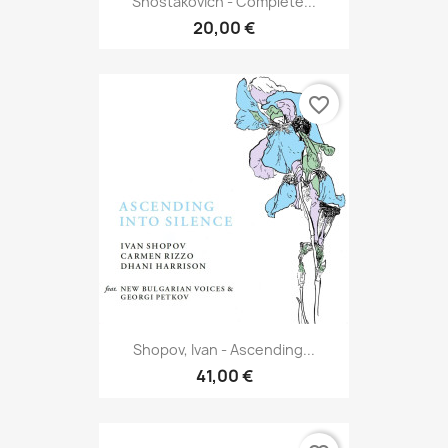
Shostakovich - Complete...
20,00 €
favorite_border
Shopov, Ivan - Ascending...
41,00 €