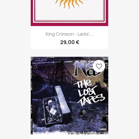
King Crimson - Larks'...
29,00 €
favorite_border