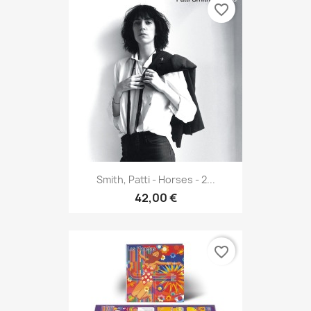
favorite_border
Smith, Patti - Horses - 2...
42,00 €
favorite_border