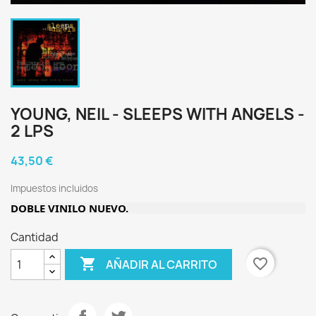
YOUNG, NEIL - SLEEPS WITH ANGELS -
2 LPS
43,50 €
Impuestos incluidos
DOBLE VINILO NUEVO.
Cantidad

favorite_border
AÑADIR AL CARRITO