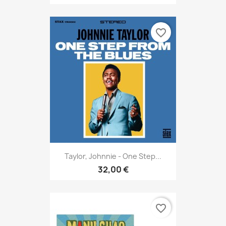
favorite_border
Taylor, Johnnie - One Step...
32,00 €
favorite_border