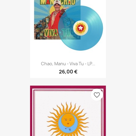
Chao, Manu - Viva Tu - LP...
26,00 €
favorite_border