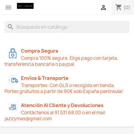
shopping_cart


(0)
search
Compra Segura
Compra 100% segura: Elige pago con tarjeta,
transferencia bancaria o paypal.
Envíos & Transporte
Transportes: Con GLS o recogida en tienda.
Portes gratuitos a partir de 90€ solo España penínsular.
Atención Al Cliente y Devoluciones
Contáctenos al 91.531.68.00 o en el mail
jazzymas@gmail.com