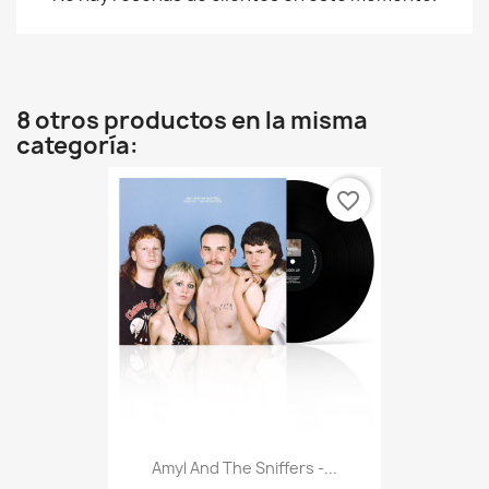
8 otros productos en la misma
categoría:
favorite_border
Amyl And The Sniffers -...