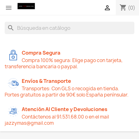
shopping_cart


(0)
search
Compra Segura
Compra 100% segura: Elige pago con tarjeta,
transferencia bancaria o paypal.
Envíos & Transporte
Transportes: Con GLS o recogida en tienda.
Portes gratuitos a partir de 90€ solo España penínsular.
Atención Al Cliente y Devoluciones
Contáctenos al 91.531.68.00 o en el mail
jazzymas@gmail.com