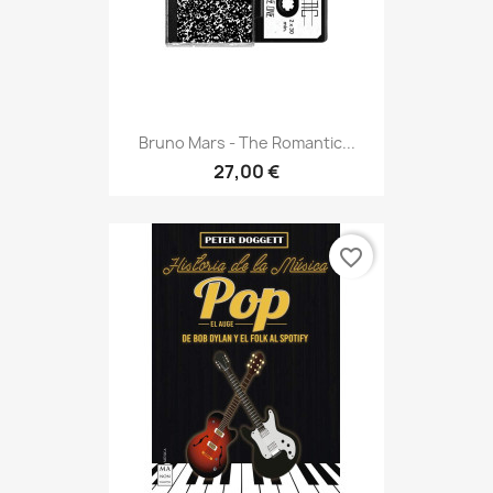
Bruno Mars - The Romantic...
27,00 €
favorite_border