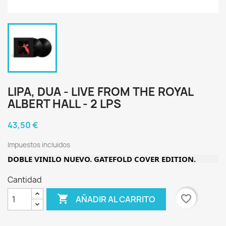
LIPA, DUA - LIVE FROM THE ROYAL
ALBERT HALL - 2 LPS
43,50 €
Impuestos incluidos
DOBLE VINILO NUEVO. GATEFOLD COVER EDITION.
Cantidad

favorite_border
AÑADIR AL CARRITO