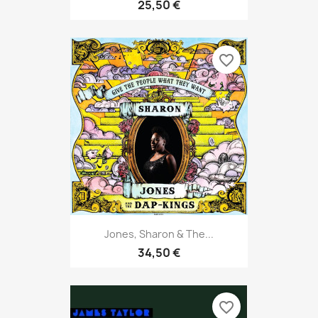
25,50 €
favorite_border
Jones, Sharon & The...
34,50 €
favorite_border