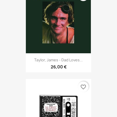
Taylor, James - Dad Loves...
26,00 €
favorite_border