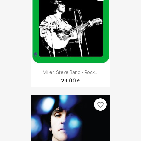
Miller, Steve Band - Rock...
29,00 €
favorite_border