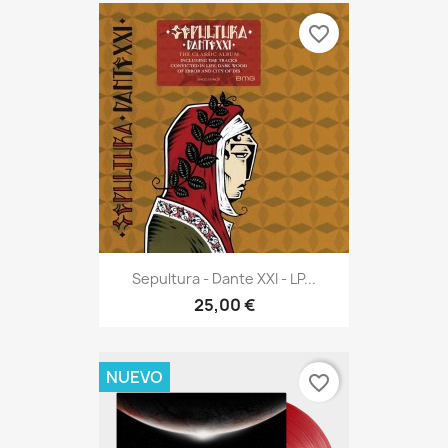
favorite_border
Sepultura - Dante XXI - LP...
25,00 €
NUEVO
favorite_border