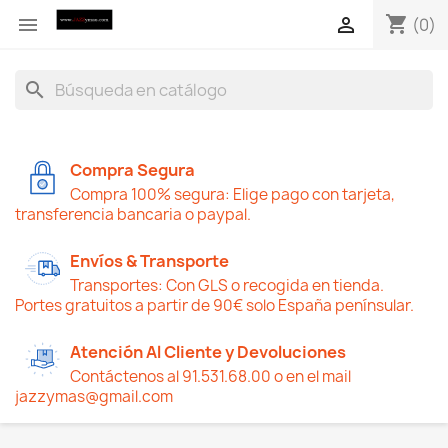
shopping_cart


(0)
search
Compra Segura
Compra 100% segura: Elige pago con tarjeta,
transferencia bancaria o paypal.
Envíos & Transporte
Transportes: Con GLS o recogida en tienda.
Portes gratuitos a partir de 90€ solo España penínsular.
Atención Al Cliente y Devoluciones
Contáctenos al 91.531.68.00 o en el mail
jazzymas@gmail.com