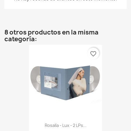
8 otros productos en la misma
categoría:
favorite_border
Rosalía - Lux - 2 LPs...