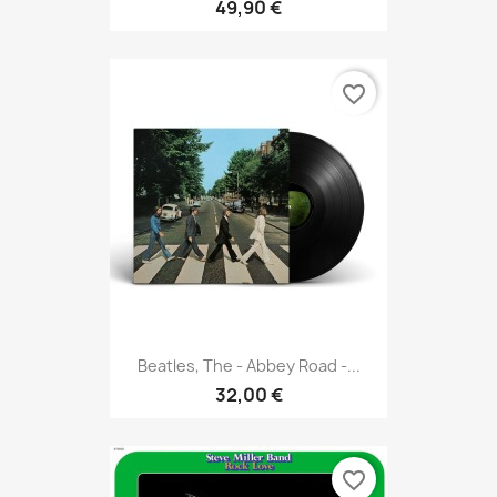
49,90 €
favorite_border
Beatles, The - Abbey Road -...
32,00 €
favorite_border