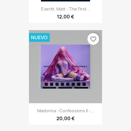
Everitt, Matt - The First...
12,00 €
NUEVO
favorite_border
Madonna - Confessions II -...
20,00 €