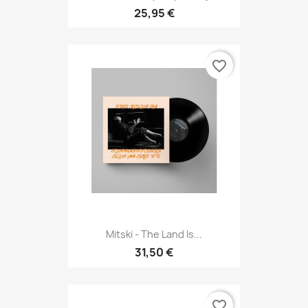
25,95 €
favorite_border
Mitski - The Land Is...
31,50 €
favorite_border