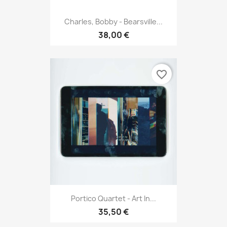
Charles, Bobby - Bearsville...
38,00 €
favorite_border
Portico Quartet - Art In...
35,50 €