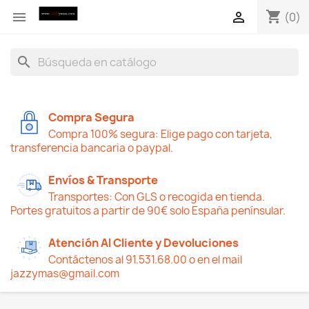
shopping_cart


(0)
search
Compra Segura
Compra 100% segura: Elige pago con tarjeta,
transferencia bancaria o paypal.
Envíos & Transporte
Transportes: Con GLS o recogida en tienda.
Portes gratuitos a partir de 90€ solo España penínsular.
Atención Al Cliente y Devoluciones
Contáctenos al 91.531.68.00 o en el mail
jazzymas@gmail.com