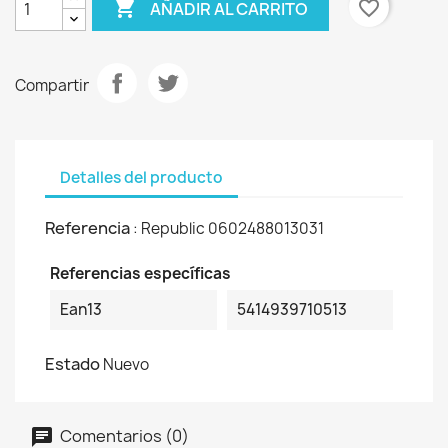

favorite_border
AÑADIR AL CARRITO
Compartir
Detalles del producto
Referencia
: Republic 0602488013031
Referencias específicas
Ean13
5414939710513
Estado
Nuevo
Comentarios (0)