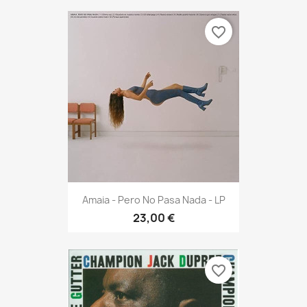
favorite_border
Amaia - Pero No Pasa Nada - LP
23,00 €
favorite_border