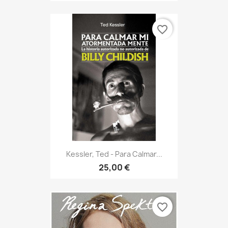
favorite_border
Kessler, Ted - Para Calmar...
25,00 €
favorite_border