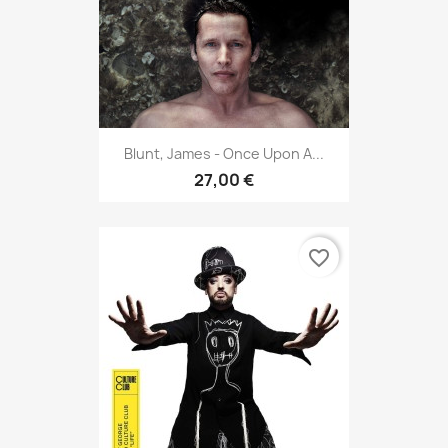
Blunt, James - Once Upon A...
27,00 €
favorite_border