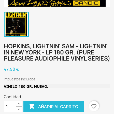
HOPKINS, LIGHTNIN' SAM - LIGHTNIN'
IN NEW YORK - LP 180 GR. (PURE
PLEASURE AUDIOPHILE VINYL SERIES)
47,50 €
Impuestos incluidos
VINILO 180 GR. NUEVO.
Cantidad

favorite_border
AÑADIR AL CARRITO