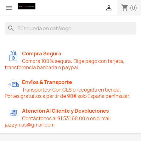
shopping_cart


(0)
search
Compra Segura
Compra 100% segura: Elige pago con tarjeta,
transferencia bancaria o paypal.
Envíos & Transporte
Transportes: Con GLS o recogida en tienda.
Portes gratuitos a partir de 90€ solo España penínsular.
Atención Al Cliente y Devoluciones
Contáctenos al 91.531.68.00 o en el mail
jazzymas@gmail.com