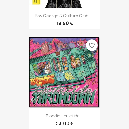
Boy George & Culture Club -...
19,50 €
favorite_border
Blondie - Yuletide...
23,00 €