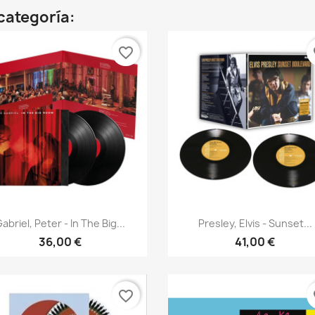
categoría:
favorite_border
fa
Vista rápida
Vista rápida


abriel, Peter - In The Big...
Presley, Elvis - Sunset...
36,00 €
41,00 €
favorite_border
fa