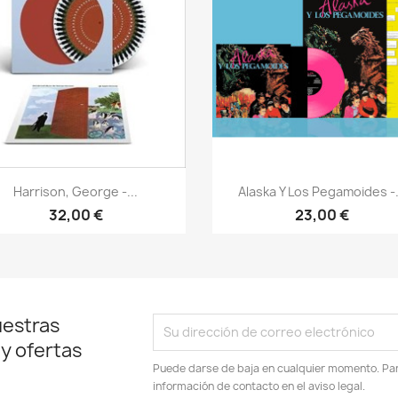
Vista rápida
Vista rápida


Harrison, George -...
Alaska Y Los Pegamoides -.
32,00 €
23,00 €
uestras
 y ofertas
Puede darse de baja en cualquier momento. Para
información de contacto en el aviso legal.