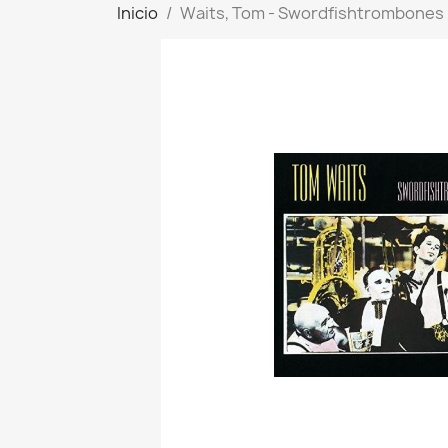
Inicio
Waits, Tom - Swordfishtrombones -