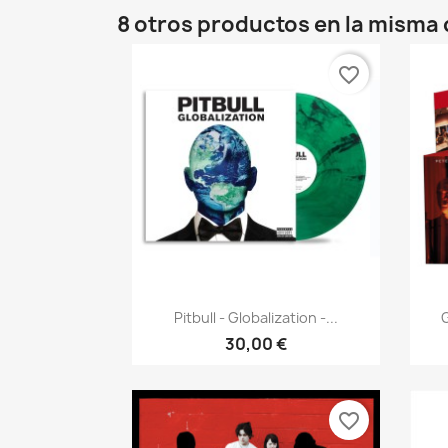
8 otros productos en la misma 
favorite_border
Vista rápida

Pitbull - Globalization -...
G
30,00 €
favorite_border