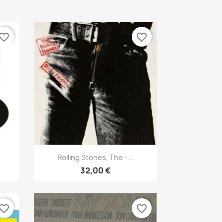
vorite_border
favorite_border
Vista rápida

Rolling Stones, The -...
32,00 €
vorite_border
favorite_border