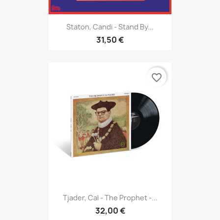
Staton, Candi - Stand By...
31,50 €
favorite_border
Tjader, Cal - The Prophet -...
32,00 €