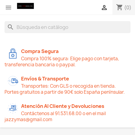
shopping_cart


(0)
search
Compra Segura
Compra 100% segura: Elige pago con tarjeta,
transferencia bancaria o paypal.
Envíos & Transporte
Transportes: Con GLS o recogida en tienda.
Portes gratuitos a partir de 90€ solo España penínsular.
Atención Al Cliente y Devoluciones
Contáctenos al 91.531.68.00 o en el mail
jazzymas@gmail.com