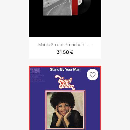
Manic Street Preachers -...
31,50 €
favorite_border