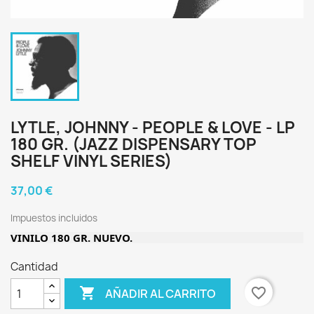
LYTLE, JOHNNY - PEOPLE & LOVE - LP
180 GR. (JAZZ DISPENSARY TOP
SHELF VINYL SERIES)
37,00 €
Impuestos incluidos
VINILO 180 GR. NUEVO.
Cantidad

favorite_border
AÑADIR AL CARRITO