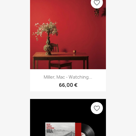
favorite_border
Miller, Mac - Watching...
66,00 €
favorite_border