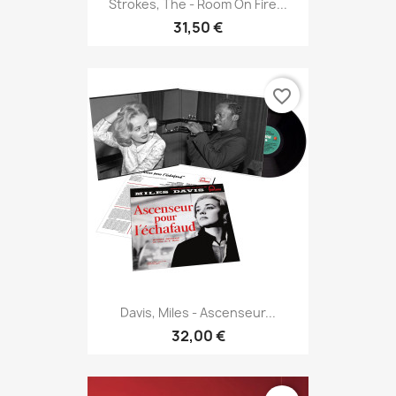
Strokes, The - Room On Fire...
31,50 €
favorite_border
Davis, Miles - Ascenseur...
32,00 €