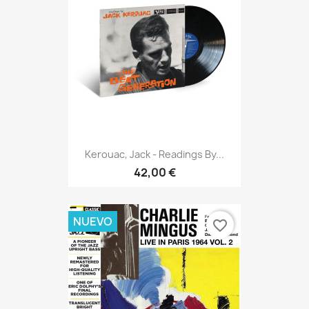
Kerouac, Jack - Readings By...
42,00 €
NUEVO
favorite_border