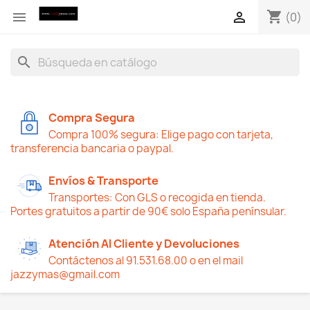
shopping_cart


(0)
search
Compra Segura
Compra 100% segura: Elige pago con tarjeta,
transferencia bancaria o paypal.
Envíos & Transporte
Transportes: Con GLS o recogida en tienda.
Portes gratuitos a partir de 90€ solo España penínsular.
Atención Al Cliente y Devoluciones
Contáctenos al 91.531.68.00 o en el mail
jazzymas@gmail.com