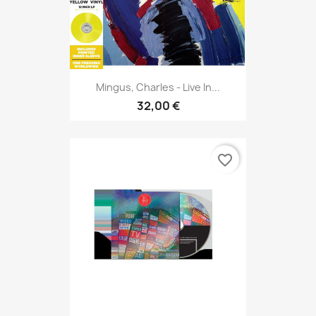
Mingus, Charles - Live In...
32,00 €
favorite_border