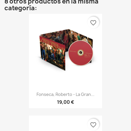
8 otros productos en la misma
categoría:
favorite_border
Fonseca, Roberto - La Gran...
19,00 €
favorite_border