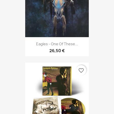
Eagles - One Of These...
26,50 €
favorite_border