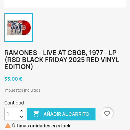
RAMONES - LIVE AT CBGB, 1977 - LP
(RSD BLACK FRIDAY 2025 RED VINYL
EDITION)
33,00 €
Impuestos incluidos
Cantidad

favorite_border
AÑADIR AL CARRITO

Últimas unidades en stock