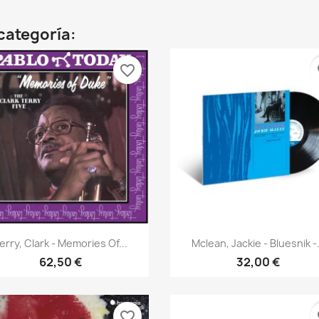
categoría:
favorite_border
fa
Vista rápida
Vista rápida


erry, Clark - Memories Of...
Mclean, Jackie - Bluesnik -.
62,50 €
32,00 €
favorite_border
fa