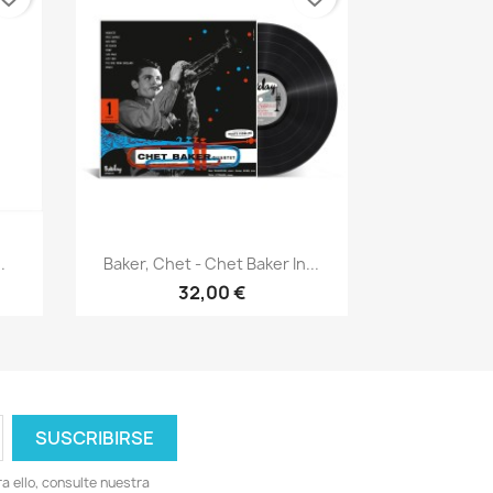
Vista rápida

.
Baker, Chet - Chet Baker In...
32,00 €
 ello, consulte nuestra