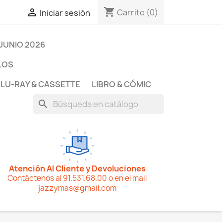
shopping_cart

Carrito
(0)
Iniciar sesión
JUNIO 2026
LOS
BLU-RAY & CASSETTE
LIBRO & CÓMIC
search
Atención Al Cliente y Devoluciones
Contáctenos al 91.531.68.00 o en el mail
jazzymas@gmail.com