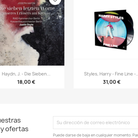
Vista rápida
Vista rápida


Haydn, J. - Die Sieben...
Styles, Harry - Fine Line -..
18,00 €
31,00 €
uestras
 y ofertas
Puede darse de baja en cualquier momento. Para