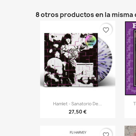
8 otros productos en la misma 
favorite_border
Vista rápida

Hamlet - Sanatorio De...
T
27,50 €
favorite_border