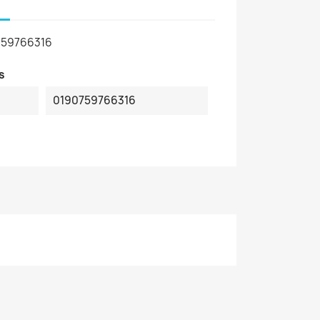
759766316
s
0190759766316