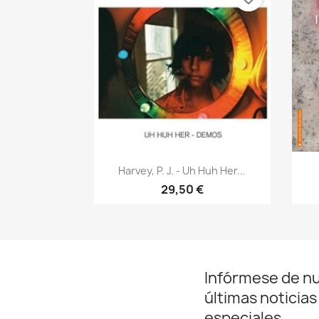
Vista rápida

Harvey, P. J. - Uh Huh Her...
29,50 €
Infórmese de n
últimas noticias
especiales