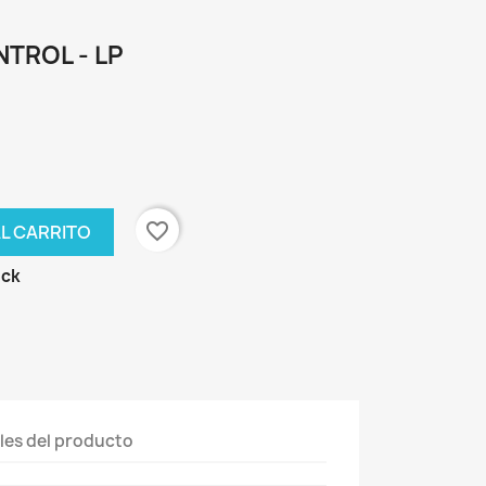
NTROL - LP
favorite_border
AL CARRITO
ock
les del producto