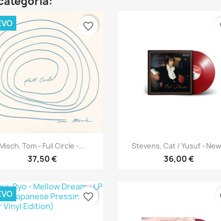
categoría:
EVO
favorite_border
fa
Vista rápida
Vista rápida


Misch, Tom - Full Circle -...
Stevens, Cat / Yusuf - New.
37,50 €
36,00 €
EVO
favorite_border
fa