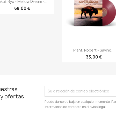
Vista rápida

ukui, Ryo - Mellow Dream -...
68,00 €
Vista rápida

Plant, Robert - Saving...
33,00 €
uestras
 y ofertas
Puede darse de baja en cualquier momento. Para
información de contacto en el aviso legal.