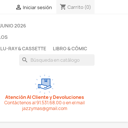
shopping_cart

Carrito
(0)
Iniciar sesión
JUNIO 2026
LOS
BLU-RAY & CASSETTE
LIBRO & CÓMIC
search
Atención Al Cliente y Devoluciones
Contáctenos al 91.531.68.00 o en el mail
jazzymas@gmail.com