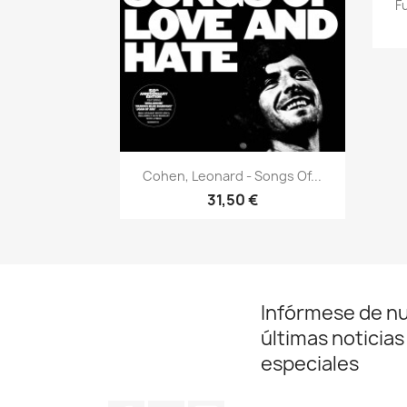
F
Vista rápida

Cohen, Leonard - Songs Of...
31,50 €
Infórmese de n
últimas noticias
especiales