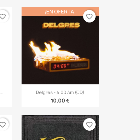
¡EN OFERTA!
vorite_border
favorite_border
Vista rápida

..
Delgres - 4:00 Am (CD)
10,00 €
vorite_border
favorite_border