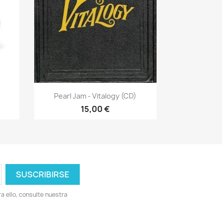
Vista rápida

Pearl Jam - Vitalogy (CD)
15,00 €
 ello, consulte nuestra