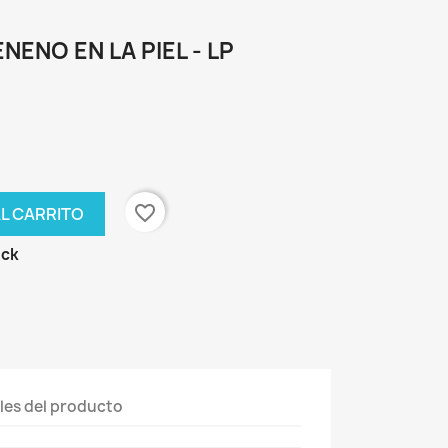
NENO EN LA PIEL - LP
favorite_border
AL CARRITO
ock
les del producto