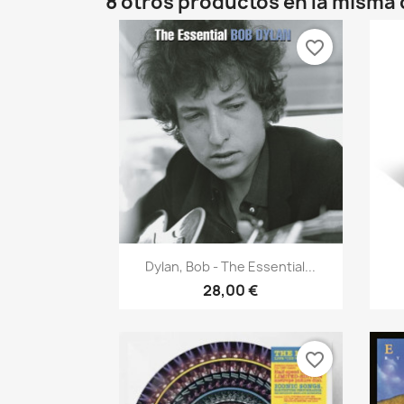
8 otros productos en la misma 
favorite_border
Vista rápida

Dylan, Bob - The Essential...
28,00 €
favorite_border