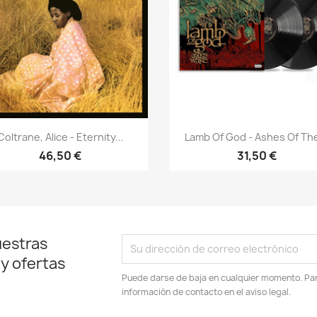
Vista rápida
Vista rápida


Coltrane, Alice - Eternity...
Lamb Of God - Ashes Of The
46,50 €
31,50 €
uestras
 y ofertas
Puede darse de baja en cualquier momento. Para
información de contacto en el aviso legal.