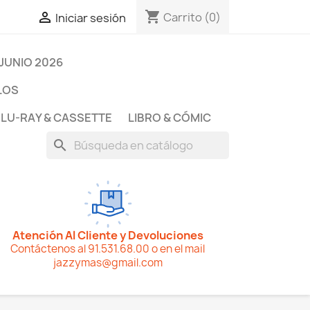
shopping_cart

Carrito
(0)
Iniciar sesión
JUNIO 2026
LOS
BLU-RAY & CASSETTE
LIBRO & CÓMIC
search
Atención Al Cliente y Devoluciones
Contáctenos al 91.531.68.00 o en el mail
jazzymas@gmail.com