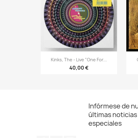
Vista rápida

Kinks, The - Live "One For...
40,00 €
Infórmese de n
últimas noticias
especiales