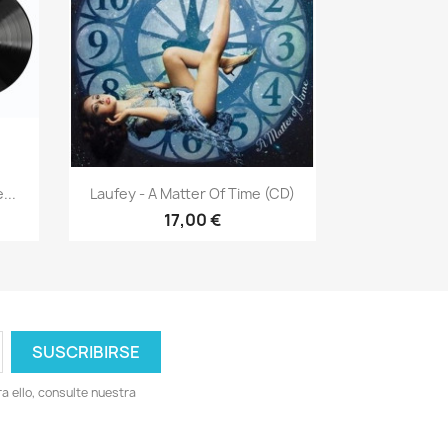
Vista rápida

...
Laufey - A Matter Of Time (CD)
17,00 €
 ello, consulte nuestra