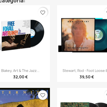
categoría:
favorite_border
fa
Vista rápida
Vista rápida


Blakey, Art & The Jazz...
Stewart, Rod - Foot Loose &
32,00 €
39,50 €
favorite_border
fa