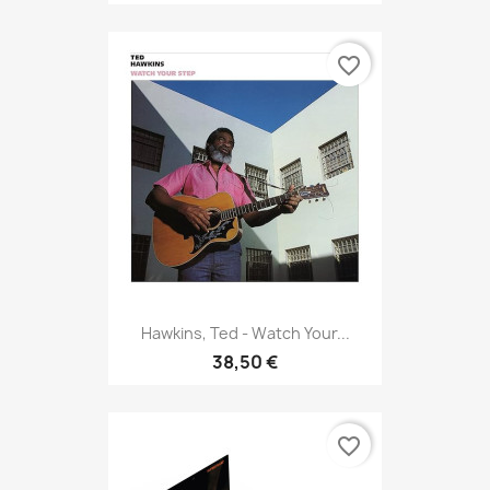
favorite_border
Hawkins, Ted - Watch Your...
38,50 €
favorite_border