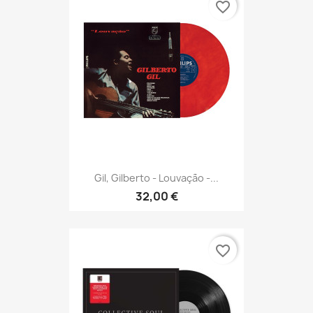
favorite_border
Gil, Gilberto - Louvação -...
32,00 €
favorite_border