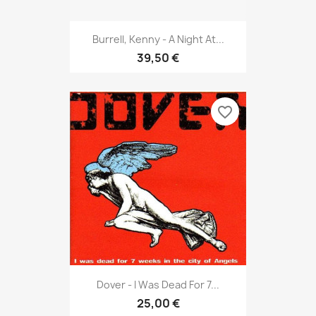
Burrell, Kenny - A Night At...
39,50 €
favorite_border
Dover - I Was Dead For 7...
25,00 €