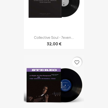
Collective Soul - 7even...
32,00 €
favorite_border