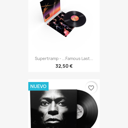
Supertramp - ...Famous Last...
32,50 €
NUEVO
favorite_border