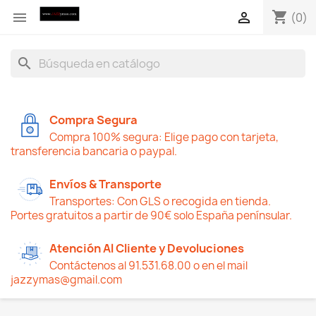
shopping_cart


(0)
search
Compra Segura
Compra 100% segura: Elige pago con tarjeta,
transferencia bancaria o paypal.
Envíos & Transporte
Transportes: Con GLS o recogida en tienda.
Portes gratuitos a partir de 90€ solo España penínsular.
Atención Al Cliente y Devoluciones
Contáctenos al 91.531.68.00 o en el mail
jazzymas@gmail.com