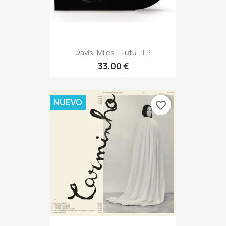
Davis, Miles - Tutu - LP
33,00 €
NUEVO
favorite_border