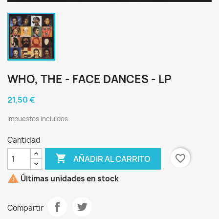
WHO, THE - FACE DANCES - LP
21,50 €
Impuestos incluidos
Cantidad

favorite_border
AÑADIR AL CARRITO

Últimas unidades en stock
Compartir