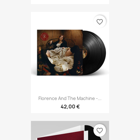
favorite_border
Florence And The Machine -...
42,00 €
favorite_border