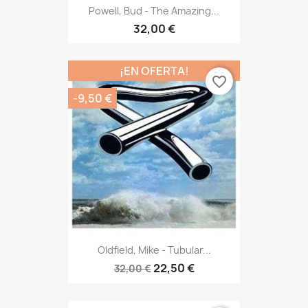
Powell, Bud - The Amazing...
32,00 €
¡EN OFERTA!
favorite_border
-9,50 €
Oldfield, Mike - Tubular...
22,50 €
32,00 €