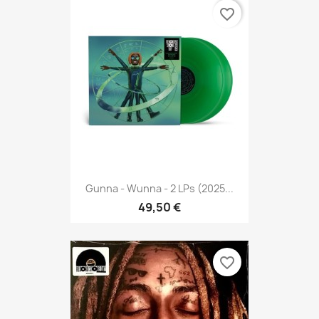
favorite_border
Gunna - Wunna - 2 LPs (2025...
49,50 €
favorite_border