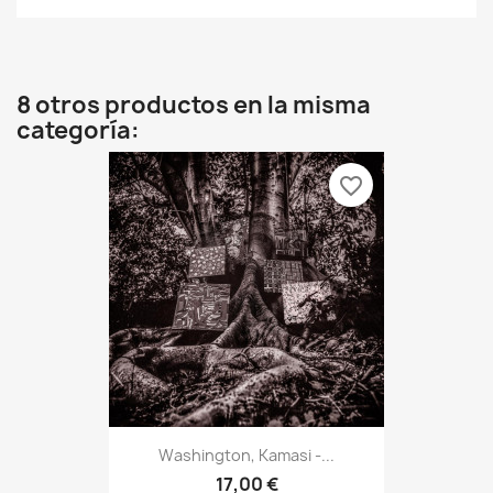
8 otros productos en la misma
categoría:
favorite_border
Washington, Kamasi -...
17,00 €