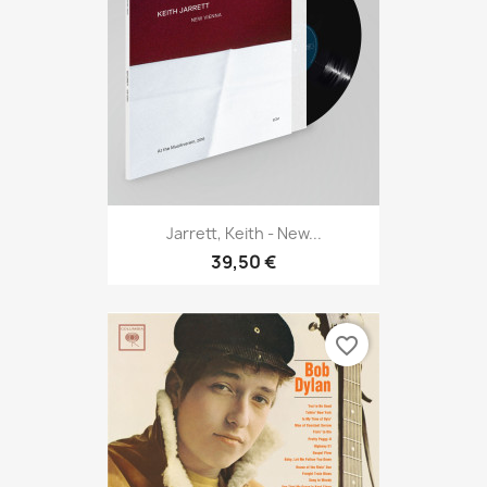
Jarrett, Keith - New...
39,50 €
favorite_border