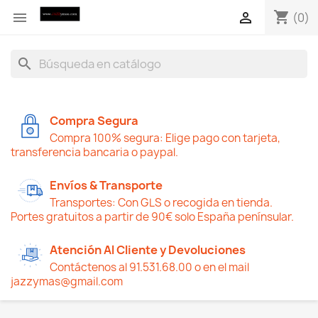
shopping_cart


(0)
search
Compra Segura
Compra 100% segura: Elige pago con tarjeta,
transferencia bancaria o paypal.
Envíos & Transporte
Transportes: Con GLS o recogida en tienda.
Portes gratuitos a partir de 90€ solo España penínsular.
Atención Al Cliente y Devoluciones
Contáctenos al 91.531.68.00 o en el mail
jazzymas@gmail.com