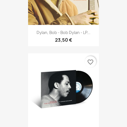
Dylan, Bob - Bob Dylan - LP...
23,50 €
favorite_border