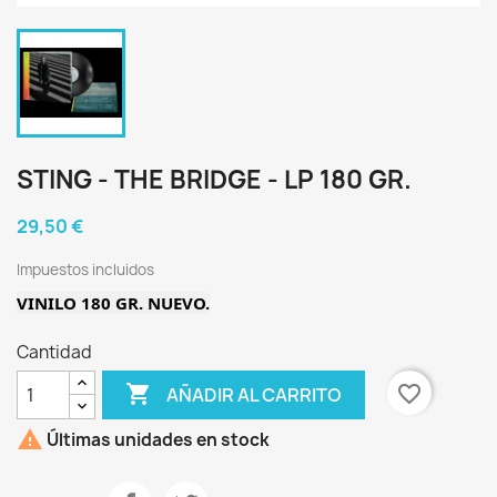
STING - THE BRIDGE - LP 180 GR.
29,50 €
Impuestos incluidos
VINILO 180 GR. NUEVO.
Cantidad

favorite_border
AÑADIR AL CARRITO

Últimas unidades en stock