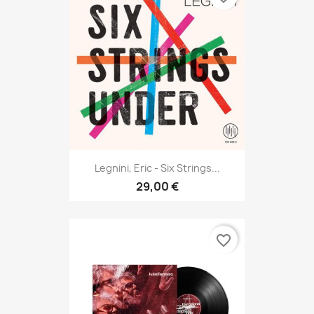
Legnini, Eric - Six Strings...
29,00 €
favorite_border