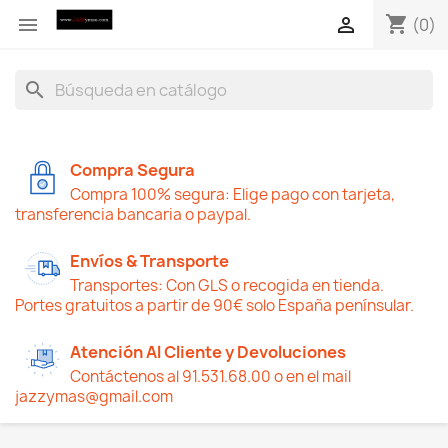
shopping_cart


(0)
search
Compra Segura
Compra 100% segura: Elige pago con tarjeta,
transferencia bancaria o paypal.
Envíos & Transporte
Transportes: Con GLS o recogida en tienda.
Portes gratuitos a partir de 90€ solo España penínsular.
Atención Al Cliente y Devoluciones
Contáctenos al 91.531.68.00 o en el mail
jazzymas@gmail.com