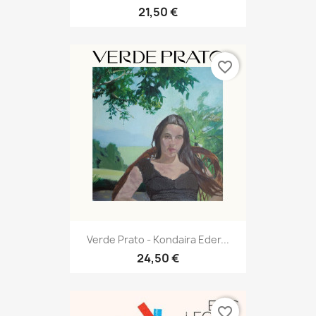
21,50 €
favorite_border
Verde Prato - Kondaira Eder...
24,50 €
favorite_border