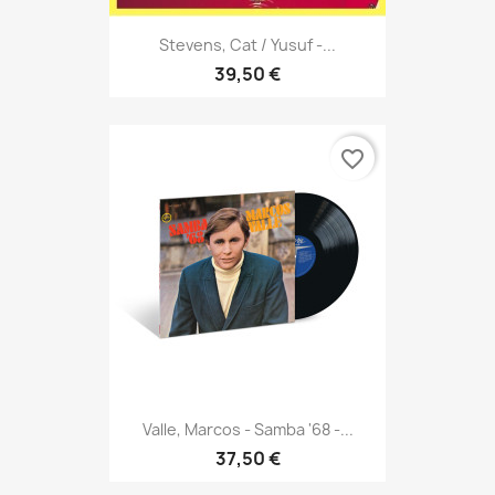
Stevens, Cat / Yusuf -...
39,50 €
favorite_border
Valle, Marcos - Samba '68 -...
37,50 €