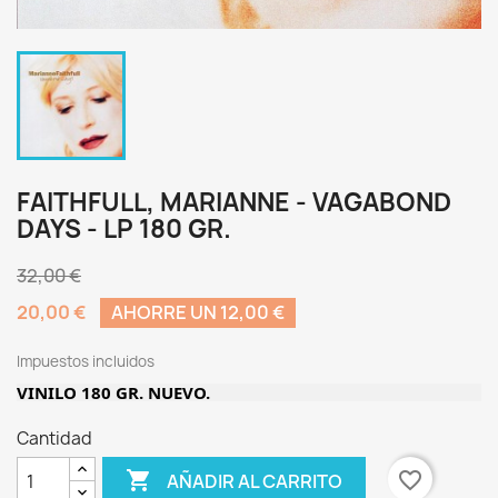
FAITHFULL, MARIANNE - VAGABOND
DAYS - LP 180 GR.
32,00 €
20,00 €
AHORRE UN 12,00 €
Impuestos incluidos
VINILO 180 GR. NUEVO.
Cantidad

favorite_border
AÑADIR AL CARRITO