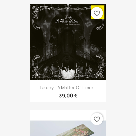
favorite_border
Laufey - A Matter Of Time:...
39,00 €
favorite_border